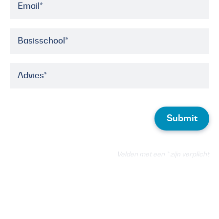
Email
*
Basisschool
*
Advies
*
Velden met een * zijn verplicht