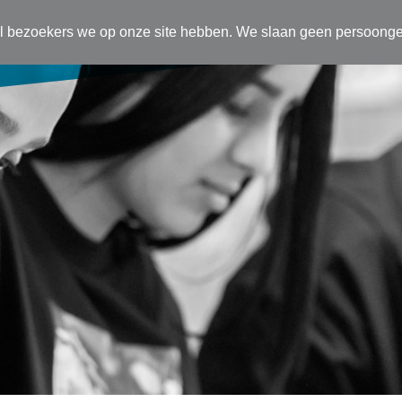
el bezoekers we op onze site hebben. We slaan geen persoong