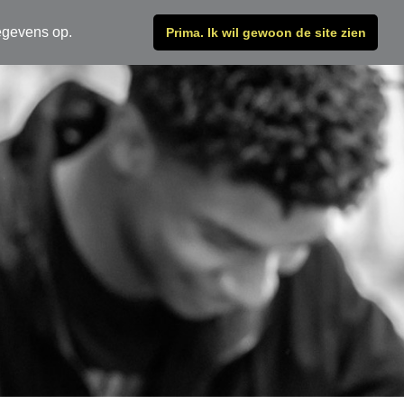
egevens op.
Prima. Ik wil gewoon de site zien