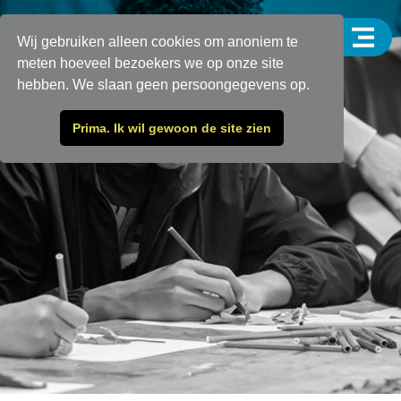
Wij gebruiken alleen cookies om anoniem te
meten hoeveel bezoekers we op onze site
hebben. We slaan geen persoongegevens op.
Prima. Ik wil gewoon de site zien