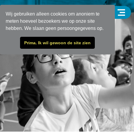
Wij gebruiken alleen cookies om anoniem te
meten hoeveel bezoekers we op onze site
hebben. We slaan geen persoongegevens op.
Prima. Ik wil gewoon de site zien